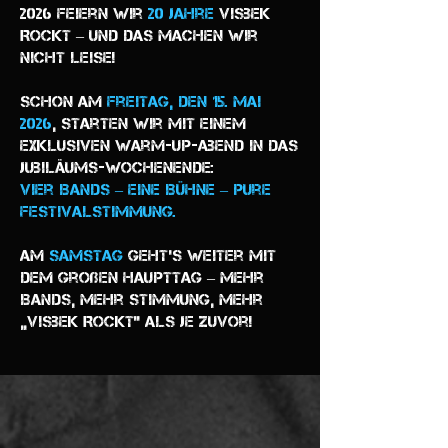
2026 feiern wir
20 Jahre
Visbek
Rockt – und das machen wir
nicht leise!
Schon am
Freitag, den 15. Mai
2026
, starten wir mit einem
exklusiven Warm-Up-Abend in das
Jubiläums-Wochenende:
Vier Bands – eine Bühne – pure
Festivalstimmung.
Am
Samstag
geht’s weiter mit
dem großen Haupttag – mehr
Bands, mehr Stimmung, mehr
„Visbek Rockt“ als je zuvor!