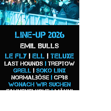
Line-UP 2026
Emil BULLS
LE fly
|
ELL
|
Teluxe
Last Hounds
|
Treptow
Grell
| ​
Soko Linx
Normalböse
|
CF98
Wonach Wir Suchen
Fahnenflucht
|
Männi
Bad Assumption
|
Dias
N.T.Ä
|
Einsturz