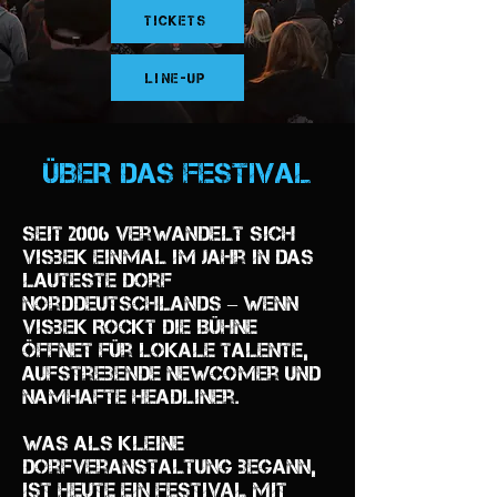
Tickets
Line-Up
ÜBER DAS FESTIVAL
Seit 2006 verwandelt sich
Visbek einmal im Jahr in das
lauteste Dorf
Norddeutschlands – wenn
Visbek Rockt die Bühne
öffnet für lokale Talente,
aufstrebende Newcomer und
namhafte Headliner.
Was als kleine
Dorfveranstaltung begann,
ist heute ein Festival mit