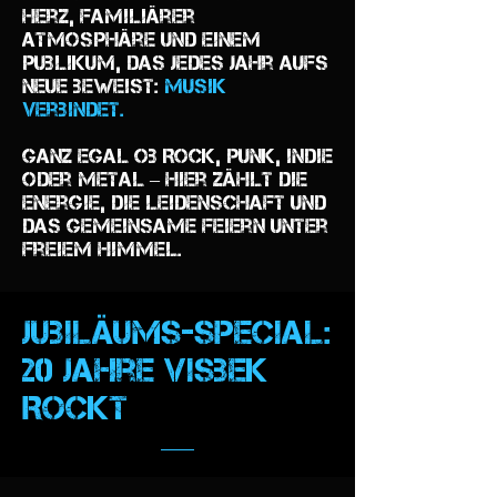
Herz, familiärer
Atmosphäre und einem
Publikum, das jedes Jahr aufs
Neue beweist:
Musik
verbindet.
Ganz egal ob Rock, Punk, Indie
oder Metal – hier zählt die
Energie, die Leidenschaft und
das gemeinsame Feiern unter
freiem Himmel.
Jubiläums-Special:
20 Jahre Visbek
Rockt